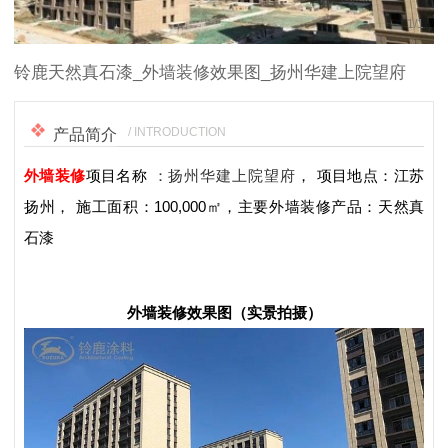
1
/
1
铃鹿天然真石漆_外墙装修效果图_扬州华建上院望府
/ INTRODUCTION
产品简介
外墙装修
项目名称
：
扬州华建上院望府
，
项目地点：江苏
扬州，
施工面积：100,000㎡，
主要外墙装修产品：天然真
石漆
外墙装修效果图
（实景拍摄）