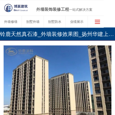
外墙装饰装修工程
一站式解决方案
外墙修缮
别墅外墙
别墅防水
业绩展示
铃鹿天然真石漆_外墙装修效果图_扬州华建上院望府