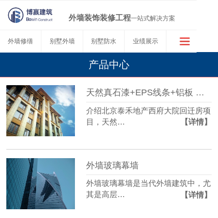
外墙装饰装修工程
一站式解决方案
外墙修缮
别墅外墙
别墅防水
业绩展示
产品中心
天然真石漆+EPS线条+铝板 外墙装修效果图_北京博赢天下
介绍北京泰禾地产西府大院回迁房项
目，天然…
【详情】
外墙玻璃幕墙
外墙玻璃幕墙是当代外墙建筑中，尤
其是高层…
【详情】